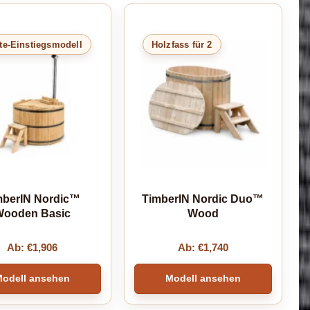
te-Einstiegsmodell
Holzfass für 2
mberIN Nordic™
TimberIN Nordic Duo™
ooden Basic
Wood
Ab:
€
1,906
Ab:
€
1,740
odell ansehen
Modell ansehen