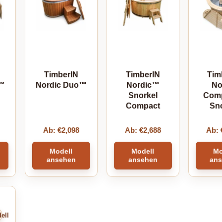
TimberIN
TimberIN
Tim
x™
Nordic Duo™
Nordic™
No
Snorkel
Com
Compact
Sn
Ab:
€
2,098
Ab:
€
2,688
Ab:
Modell
Modell
Mo
ansehen
ansehen
an
ell