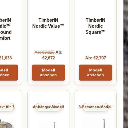
berIN
TimberIN
TimberIN
rdic™
Nordic Value™
Nordic
round
Square™
mfort
Ab:
€
3,025
Ab:
€
1,633
€
2,672
Ab:
€
2,707
dell
Modell
Modell
sehen
ansehen
ansehen
kt für 3
Anhänger-Modell
8-Personen-Modell