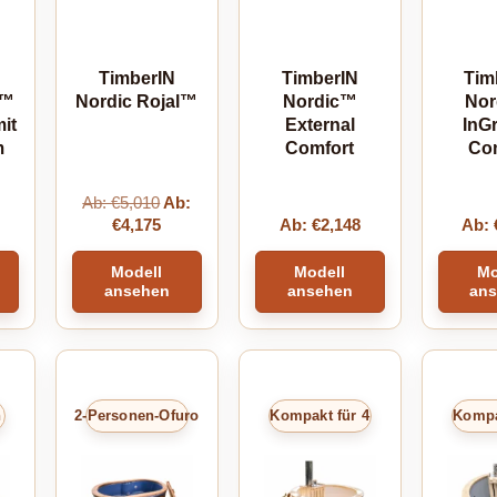
TimberIN
TimberIN
Tim
e™
Nordic Rojal™
Nordic™
No
it
External
InG
m
Comfort
Co
Ab:
€
5,010
Ab:
€
4,175
Ab:
€
2,148
Ab:
Modell
Modell
Mo
ansehen
ansehen
an
n
2-Personen-Ofuro
Kompakt für 4
Kompa