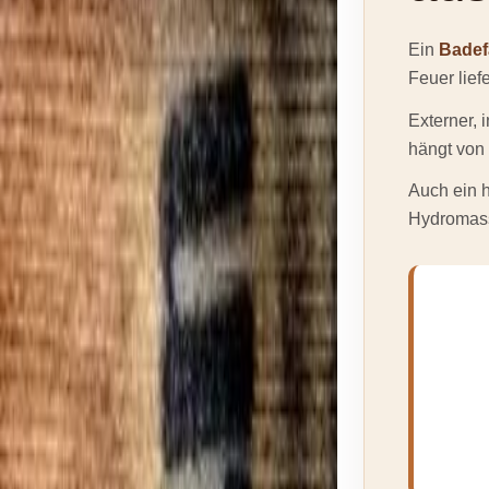
Ein
Badef
Feuer lief
Externer, 
hängt von
Auch ein h
Hydromass