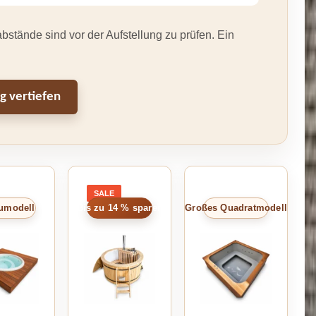
stände sind vor der Aufstellung zu prüfen. Ein
g vertiefen
SALE
PRODUCT
ON
umodell
Bis zu 14 % sparen
Großes Quadratmodell
SALE