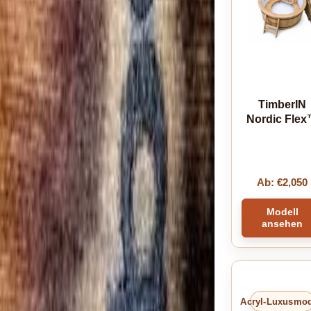
TimberIN
Nordic Fle
Ab:
€
2,050
Modell
ansehen
Acryl-Luxusmod