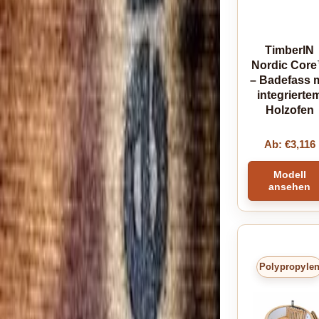
TimberIN
Nordic Cor
– Badefass m
integrierte
Holzofen
Ab:
€
3,116
Modell
ansehen
Polypropyle