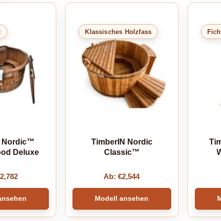
z
Klassisches Holzfass
Fich
 Nordic™
TimberIN Nordic
Ti
od Deluxe
Classic™
W
€
2,782
Ab:
€
2,544
ansehen
Modell ansehen
M