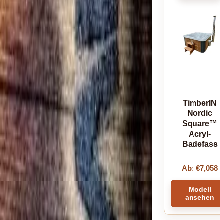
TimberIN
Nordic
Square™
Acryl-
Badefass
Ab:
€
7,058
Modell
ansehen