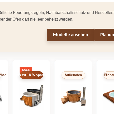
rtliche Feuerungsregeln, Nachbarschaftsschutz und Herstellerab
ender Ofen darf nie leer beheizt werden.
Modelle ansehen
Planun
SALE
PRODUCT
ON
rbar
Bis zu 18 % sparen
Außenofen
Einba
SALE