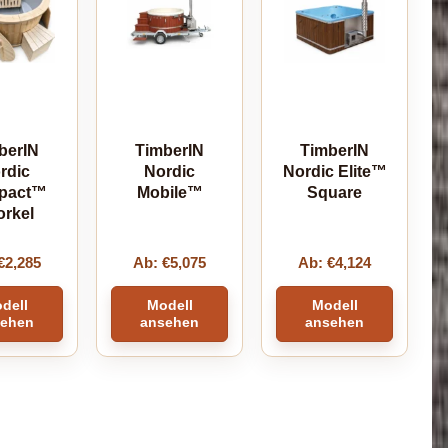
berIN
TimberIN
TimberIN
rdic
Nordic
Nordic Elite™
pact™
Mobile™
Square
orkel
€
2,285
Ab:
€
5,075
Ab:
€
4,124
dell
Modell
Modell
sehen
ansehen
ansehen