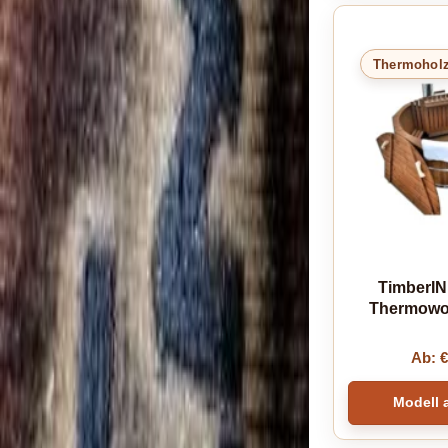
Thermohol
TimberIN
Thermowo
Ab:
Modell 