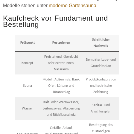
Modelle stehen unter
moderne Gartensauna
.
Kaufcheck vor Fundament und
Bestellung
Schriftlicher
Prüfpunkt
Festzulegen
Nachweis
Freistehend, überdacht
Bemaßter Lage- und
Konzept
oder echter Innen-
Grundrissplan
Nassraum
Modell, Außenmaß, Bank,
Produktkonfiguration
Sauna
Ofen, Lüftung und
und technische
Türanschlag
Zeichnung
Kalt- oder Warmwasser,
Sanitär- und
Wasser
Leitungsweg, Absperrung
Anschlussplan
und Rückflussschutz
Bestätigung des
Gefälle, Ablauf,
zuständigen