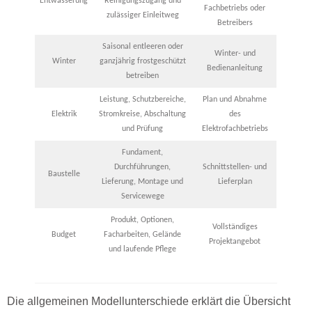
Entwässerung
Reinigungszugang und
Fachbetriebs oder
zulässiger Einleitweg
Betreibers
Saisonal entleeren oder
Winter- und
Winter
ganzjährig frostgeschützt
Bedienanleitung
betreiben
Leistung, Schutzbereiche,
Plan und Abnahme
Elektrik
Stromkreise, Abschaltung
des
und Prüfung
Elektrofachbetriebs
Fundament,
Durchführungen,
Schnittstellen- und
Baustelle
Lieferung, Montage und
Lieferplan
Servicewege
Produkt, Optionen,
Vollständiges
Budget
Facharbeiten, Gelände
Projektangebot
und laufende Pflege
Die allgemeinen Modellunterschiede erklärt die Übersicht