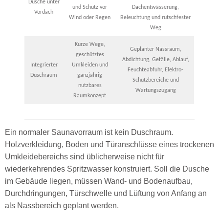
Dusche unter
und Schutz vor
Dachentwässerung,
Vordach
Wind oder Regen
Beleuchtung und rutschfester
Weg
Kurze Wege,
Geplanter Nassraum,
geschütztes
Abdichtung, Gefälle, Ablauf,
Integrierter
Umkleiden und
Feuchteabfuhr, Elektro-
Duschraum
ganzjährig
Schutzbereiche und
nutzbares
Wartungszugang
Raumkonzept
Ein normaler Saunavorraum ist kein Duschraum.
Holzverkleidung, Boden und Türanschlüsse eines trockenen
Umkleidebereichs sind üblicherweise nicht für
wiederkehrendes Spritzwasser konstruiert. Soll die Dusche
im Gebäude liegen, müssen Wand- und Bodenaufbau,
Durchdringungen, Türschwelle und Lüftung von Anfang an
als Nassbereich geplant werden.