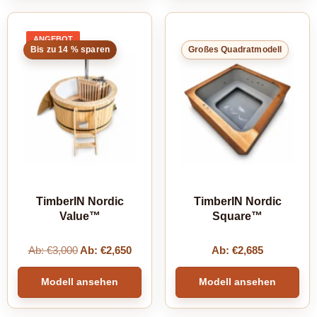
ANGEBOT
PRODUKT
Bis zu 14 % sparen
Großes Quadratmodell
IM
ANGEBOT
TimberIN Nordic
TimberIN Nordic
Value™
Square™
Ab:
€
3,000
Ab:
€
2,650
Ab:
€
2,685
Modell ansehen
Modell ansehen