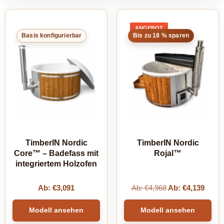
ANGEBOT
PRODUKT
Basis konfigurierbar
Bis zu 18 % sparen
IM
ANGEBOT
TimberIN Nordic
TimberIN Nordic
Core™ – Badefass mit
Rojal™
integriertem Holzofen
Ab:
€
3,091
Ab:
€
4,968
Ab:
€
4,139
Modell ansehen
Modell ansehen