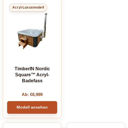
Acryl-Luxusmodell
TimberIN Nordic
Square™ Acryl-
Badefass
Ab:
€
6,999
Modell ansehen