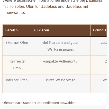
Weitere technische Informationen finden Sie bei
Badefass
mit Holzofen
,
Ofen für Badefass
und
Badefass mit
Innenwanne
.
Bereich
Zu klären
Grundlag
Externer Ofen
viel Sitzraum und guter
zusät
Wartungszugang
Integrierter
kompakte Außenkontur
Zu
Ofen
Interner Ofen
kurze Wasserwege
wen
Ofentyp nach Standort und Bedienung auswählen