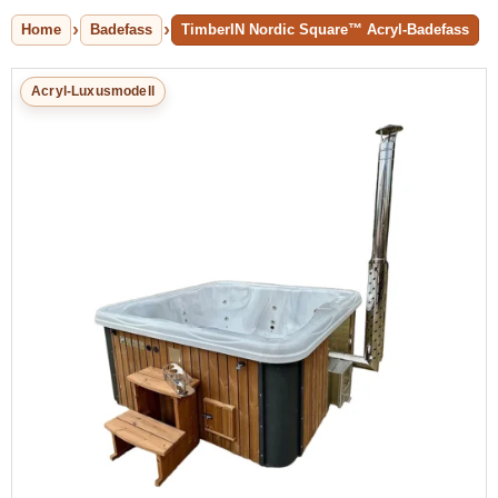
Home
Badefass
TimberIN Nordic Square™ Acryl-Badefass
Acryl-Luxusmodell