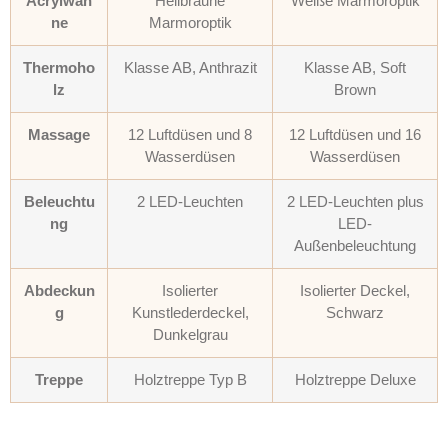
Acrylwan
Hellbraune
Weiße Marmoroptik
ne
Marmoroptik
Thermoho
Klasse AB, Anthrazit
Klasse AB, Soft
lz
Brown
Massage
12 Luftdüsen und 8
12 Luftdüsen und 16
Wasserdüsen
Wasserdüsen
Beleuchtu
2 LED-Leuchten
2 LED-Leuchten plus
ng
LED-
Außenbeleuchtung
Abdeckun
Isolierter
Isolierter Deckel,
g
Kunstlederdeckel,
Schwarz
Dunkelgrau
Treppe
Holztreppe Typ B
Holztreppe Deluxe