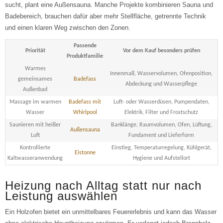
sucht, plant eine Außensauna. Manche Projekte kombinieren Sauna und
Badebereich, brauchen dafür aber mehr Stellfläche, getrennte Technik
und einen klaren Weg zwischen den Zonen.
Passende
Priorität
Vor dem Kauf besonders prüfen
Produktfamilie
Warmes
Innenmaß, Wasservolumen, Ofenposition,
gemeinsames
Badefass
Abdeckung und Wasserpflege
Außenbad
Massage im warmen
Badefass mit
Luft- oder Wasserdüsen, Pumpendaten,
Wasser
Whirlpool
Elektrik, Filter und Frostschutz
Saunieren mit heißer
Banklänge, Raumvolumen, Ofen, Lüftung,
Außensauna
Luft
Fundament und Lieferform
Kontrollierte
Einstieg, Temperaturregelung, Kühlgerät,
Eistonne
Kaltwasseranwendung
Hygiene und Aufstellort
Heizung nach Alltag statt nur nach
Leistung auswählen
Ein Holzofen bietet ein unmittelbares Feuererlebnis und kann das Wasser