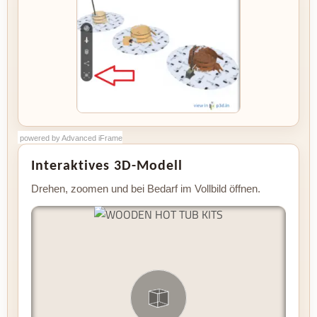
powered by Advanced iFrame
powered by Advanced iFrame
Interaktives 3D-Modell
Drehen, zoomen und bei Bedarf im Vollbild öffnen.