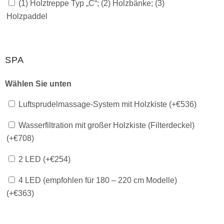
(1) Holztreppe Typ „C“; (2) Holzbänke; (3)
Holzpaddel
SPA
Wählen Sie unten
Luftsprudelmassage-System mit Holzkiste (+
€
536
)
Wasserfiltration mit großer Holzkiste (Filterdeckel)
(+
€
708
)
2 LED (+
€
254
)
4 LED (empfohlen für 180 – 220 cm Modelle)
(+
€
363
)