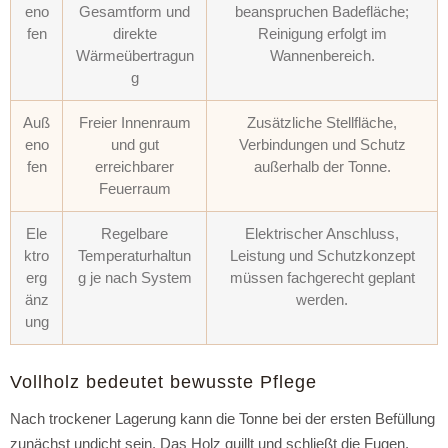
eno
Gesamtform und
beanspruchen Badefläche;
fen
direkte
Reinigung erfolgt im
Wärmeübertragun
Wannenbereich.
g
Auß
Freier Innenraum
Zusätzliche Stellfläche,
eno
und gut
Verbindungen und Schutz
fen
erreichbarer
außerhalb der Tonne.
Feuerraum
Ele
Regelbare
Elektrischer Anschluss,
ktro
Temperaturhaltun
Leistung und Schutzkonzept
erg
g je nach System
müssen fachgerecht geplant
änz
werden.
ung
Vollholz bedeutet bewusste Pflege
Nach trockener Lagerung kann die Tonne bei der ersten Befüllung
zunächst undicht sein. Das Holz quillt und schließt die Fugen.