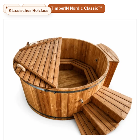
Home
Badefass
TimberIN Nordic Classic™
Klassisches Holzfass