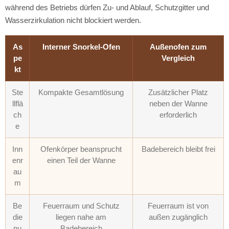
während des Betriebs dürfen Zu- und Ablauf, Schutzgitter und
Wasserzirkulation nicht blockiert werden.
As
Interner Snorkel-Ofen
Außenofen zum
pe
Vergleich
kt
Ste
Kompakte Gesamtlösung
Zusätzlicher Platz
llflä
neben der Wanne
ch
erforderlich
e
Inn
Ofenkörper beansprucht
Badebereich bleibt frei
enr
einen Teil der Wanne
au
m
Be
Feuerraum und Schutz
Feuerraum ist von
die
liegen nahe am
außen zugänglich
nu
Badebereich