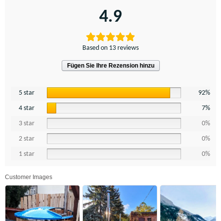
4.9
Based on 13 reviews
Fügen Sie Ihre Rezension hinzu
5 star
92%
4 star
7%
3 star
0%
2 star
0%
1 star
0%
Customer Images