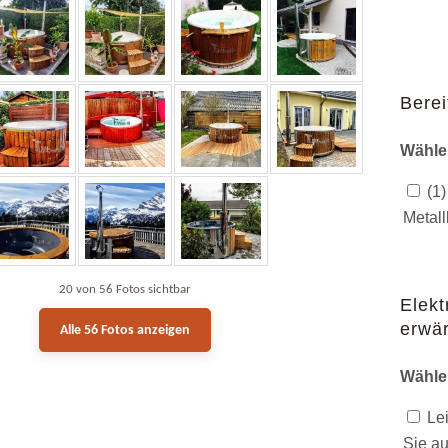
Berei
Wähle
(1)
Metall
20 von 56 Fotos sichtbar
Elekt
erwär
Alle 56 Fotos anzeigen
Wähle
Lei
Sie au