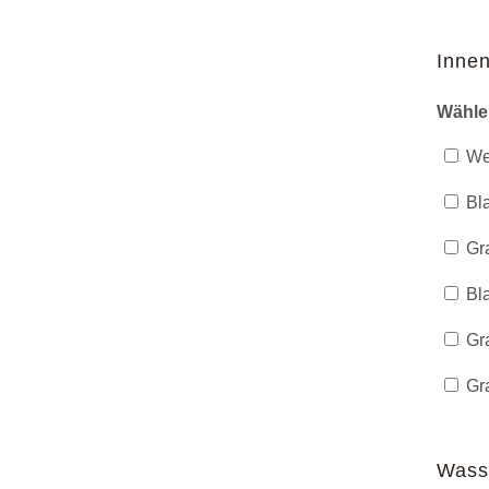
Innen
Wähle
We
Bla
Gra
Bla
Gra
Gra
Wass