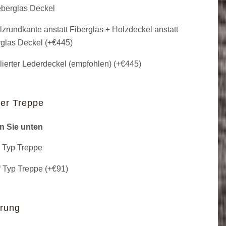
berglas Deckel
zrundkante anstatt Fiberglas + Holzdeckel anstatt
glas Deckel (+
€
445
)
lierter Lederdeckel (empfohlen) (+
€
445
)
er Treppe
n Sie unten
 Typ Treppe
 Typ Treppe (+
€
91
)
erung