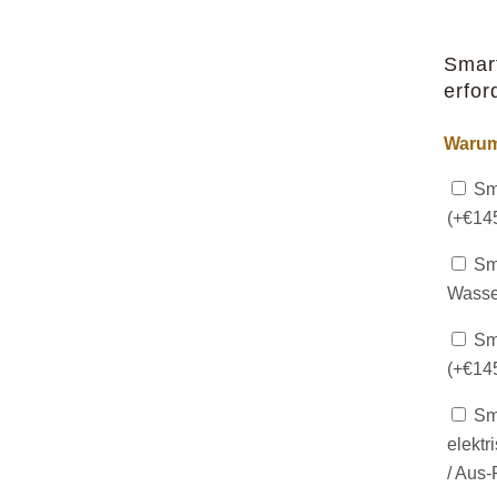
Smar
erfor
Warum
Sma
(+
€
14
Sma
Wasse
Sma
(+
€
14
Sma
elektr
/ Aus-