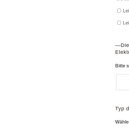
Lei
Lei
—Die
Elek
Bitte 
Typ 
Wähle