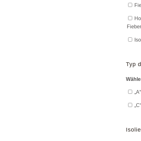
Fie
Hol
Fieber
Iso
Typ d
Wähle
„A“
„C“
Isoli