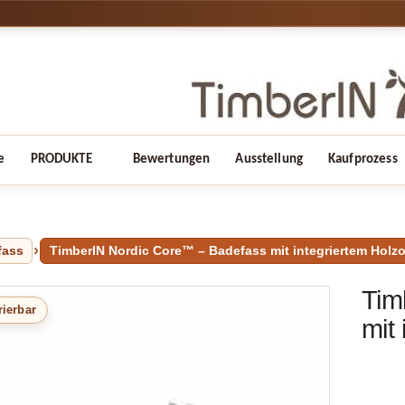
e
PRODUKTE
Bewertungen
Ausstellung
Kaufprozess
fass
TimberIN Nordic Core™ – Badefass mit integriertem Holz
Tim
rierbar
mit