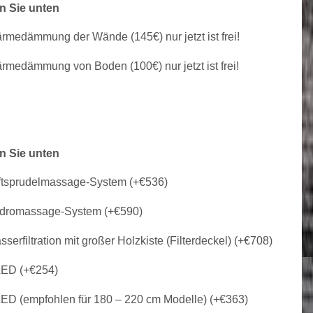
n Sie unten
medämmung der Wände (145€) nur jetzt ist frei!
medämmung von Boden (100€) nur jetzt ist frei!
n Sie unten
tsprudelmassage-System (+
€
536
)
dromassage-System (+
€
590
)
serfiltration mit großer Holzkiste (Filterdeckel) (+
€
708
)
ED (+
€
254
)
ED (empfohlen für 180 – 220 cm Modelle) (+
€
363
)