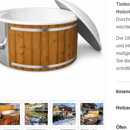
Timber
Holzo
Durchm
möchte
Die 18
und in
maßgeb
Sie di
schrift
Innen
Holzar
Öfen