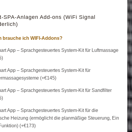
t-SPA-Anlagen Add-ons (WiFi Signal
derlich)
 brauche ich WIFI-Addons?
rt App – Sprachgesteuertes System-Kit für Luftmassage
5
)
rt App – Sprachgesteuertes System-Kit für
rmassagesysteme (+
€
145
)
rt App – Sprachgesteuertes System-Kit für Sandfilter
5
)
rt App – Sprachgesteuertes System-Kit für die
ische Heizung (ermöglicht die planmäßige Steuerung, Ein
Funktion) (+
€
173
)