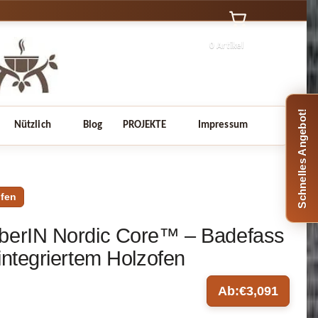
0 Artikel
Schnelles Angebot!
Nützlich
Blog
PROJEKTE
Impressum
ofen
berIN Nordic Core™ – Badefass
 integriertem Holzofen
Ab:
€
3,091