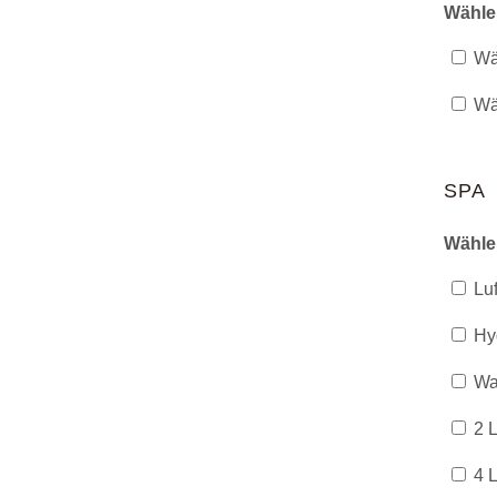
Wähle
Wär
Wär
SPA
Wähle
Luf
Hy
Was
2 L
4 L