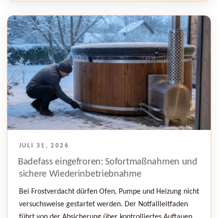
VERÖFFENTLICHT
JULI 31, 2026
AM
Badefass eingefroren: Sofortmaßnahmen und
sichere Wiederinbetriebnahme
Bei Frostverdacht dürfen Ofen, Pumpe und Heizung nicht
versuchsweise gestartet werden. Der Notfallleitfaden
führt von der Absicherung über kontrolliertes Auftauen