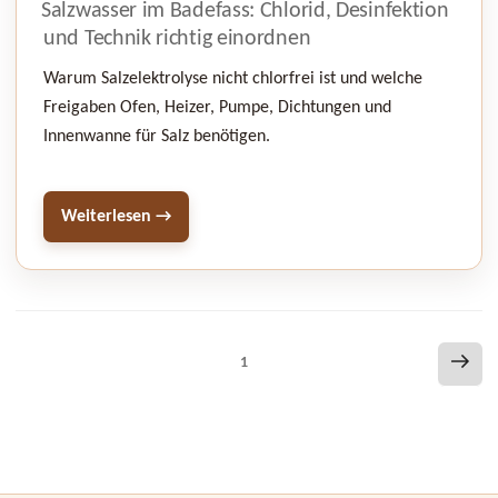
Salzwasser im Badefass: Chlorid, Desinfektion
und Technik richtig einordnen
Warum Salzelektrolyse nicht chlorfrei ist und welche
Freigaben Ofen, Heizer, Pumpe, Dichtungen und
Innenwanne für Salz benötigen.
Weiterlesen →
Seitennummerierung
Näc
Seite
1
Seit
der
Beiträge