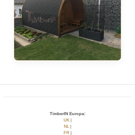
TimberIN Europa:
UK
|
NL
|
FR
|