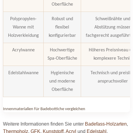
Oberfläche
Polypropylen-
Robust und
Schweißnähte und
Wanne mit
flexibel
Abstützung müssen
Holzverkleidung
konfigurierbar
fachgerecht ausgeführt 
Acrylwanne
Hochwertige
Höheres Preisniveau u
Spa-Oberfläche
komplexere Technik
Edelstahlwanne
Hygienische
Technisch und preislic
und moderne
anspruchsvoller
Oberfläche
Innenmaterialien für Badebottiche vergleichen
Weitere Informationen finden Sie unter
Badefass-Holzarten
,
Thermoholz
,
GFK
,
Kunststoff
,
Acryl
und
Edelstahl
.