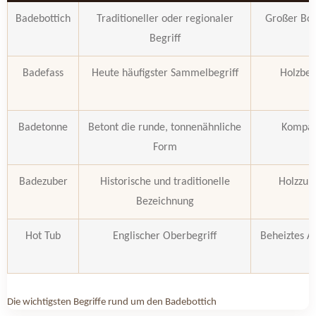
Badebottich
Traditioneller oder regionaler
Großer Bot
Begriff
Badefass
Heute häufigster Sammelbegriff
Holzbeh
O
Badetonne
Betont die runde, tonnenähnliche
Kompak
Form
Badezuber
Historische und traditionelle
Holzzube
Bezeichnung
Hot Tub
Englischer Oberbegriff
Beheiztes A
Die wichtigsten Begriffe rund um den Badebottich