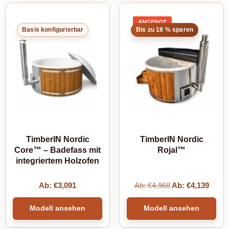
ANGEBOT
PRODUKT
Basis konfigurierbar
Bis zu 18 % sparen
IM
ANGEBOT
TimberIN Nordic
TimberIN Nordic
Core™ – Badefass mit
Rojal™
integriertem Holzofen
Ab:
€
3,091
Ab:
€
4,968
Ab:
€
4,139
Modell ansehen
Modell ansehen