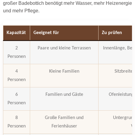
großer Badebottich benötigt mehr Wasser, mehr Heizenergie
und mehr Pflege.
Kapazität
Geeignet für
Zu prüfen
2
Paare und kleine Terrassen
Innenlänge, Bei
Personen
4
Kleine Familien
Sitzbreit
Personen
6
Familien und Gäste
Ofenleistung,
Personen
8
Große Familien und
Untergrund
Personen
Ferienhäuser
W