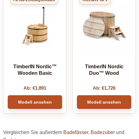
Fichte-Einstiegsmodell
Holzfass für 2
TimberIN Nordic™
TimberIN Nordic
Wooden Basic
Duo™ Wood
Ab:
€
1,891
Ab:
€
1,726
Modell ansehen
Modell ansehen
Vergleichen Sie außerdem
Badefässer
,
Badezuber
und