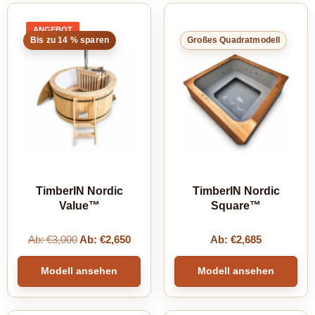
ANGEBOT
PRODUKT
Bis zu 14 % sparen
Großes Quadratmodell
IM
ANGEBOT
TimberIN Nordic
TimberIN Nordic
Value™
Square™
Ab:
€
3,000
Ab:
€
2,650
Ab:
€
2,685
Modell ansehen
Modell ansehen