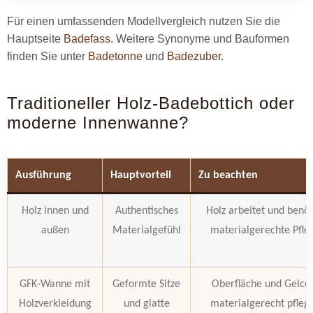
Für einen umfassenden Modellvergleich nutzen Sie die
Hauptseite
Badefass
. Weitere Synonyme und Bauformen
finden Sie unter
Badetonne
und
Badezuber
.
Traditioneller Holz-Badebottich oder
moderne Innenwanne?
Ausführung
Hauptvorteil
Zu beachten
Holz innen und
Authentisches
Holz arbeitet und benöt
außen
Materialgefühl
materialgerechte Pfle
GFK-Wanne mit
Geformte Sitze
Oberfläche und Gelco
Holzverkleidung
und glatte
materialgerecht pfleg