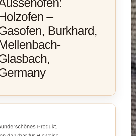
Aussenofen:
Holzofen –
Gasofen, Burkhard,
Mellenbach-
Glasbach,
Germany
 wunderschönes Produkt.
nen dankbar für Hinweise,