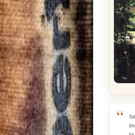
Se
im
Nu