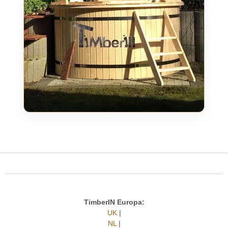
TimberIN Europa:
UK
|
NL
|