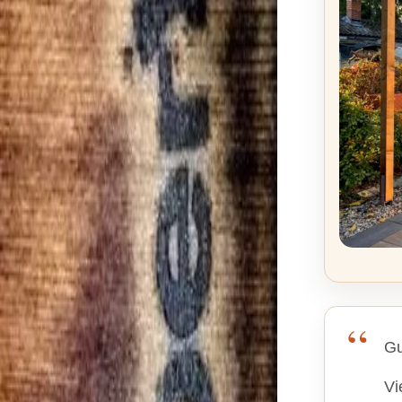
Gu
Vi