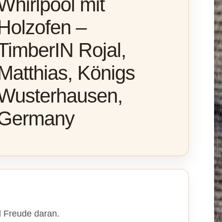
Whirlpool mit
Holzofen –
TimberIN Rojal,
Matthias, Königs
Wusterhausen,
Germany
l Freude daran.