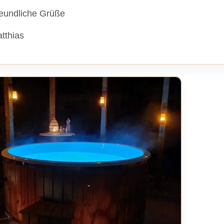
eundliche Grüße
tthias