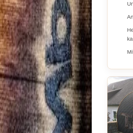
Un
An
He
ka
Mi