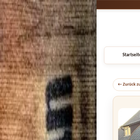
Startseit
← Zurück z