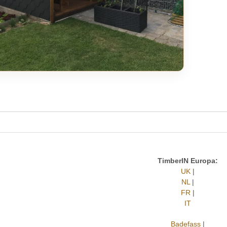
TimberIN Europa:
UK
|
NL
|
FR
|
IT
Badefass
|