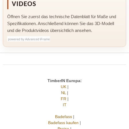
VIDEOS
Öffnen Sie zuerst das technische Datenblatt für Maße und
Spezifikationen. Anschließend können Sie das 3D-Modell
und die Produktvideos übersichtlich ansehen.
powered by Advanced iFrame
powered by Advanced iFrame
powered by Advanced iFrame
TimberIN Europa:
UK
|
NL
|
FR
|
IT
Badefass
|
Badefass kaufen
|
Preise
|