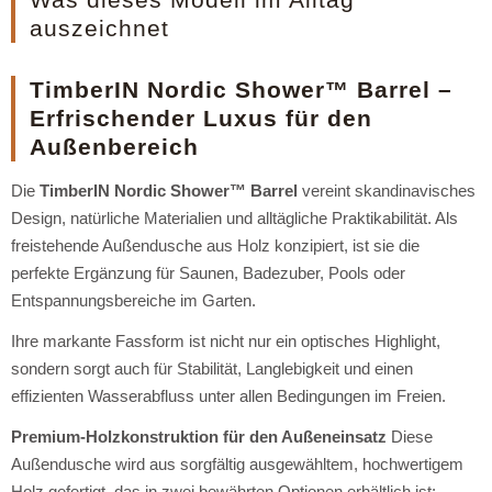
auszeichnet
TimberIN Nordic Shower™ Barrel –
Erfrischender Luxus für den
Außenbereich
Die
TimberIN Nordic Shower™ Barrel
vereint skandinavisches
Design,
natürliche Materialien und alltägliche Praktikabilität.
Als
freistehende Außendusche aus Holz konzipiert,
ist sie die
perfekte Ergänzung für Saunen,
Badezuber,
Pools oder
Entspannungsbereiche im Garten.
Ihre markante Fassform ist nicht nur ein optisches Highlight,
sondern sorgt auch für Stabilität,
Langlebigkeit und einen
effizienten Wasserabfluss unter allen Bedingungen im Freien.
Premium-Holzkonstruktion für den Außeneinsatz
Diese
Außendusche wird aus sorgfältig ausgewähltem,
hochwertigem
Holz gefertigt,
das in zwei bewährten Optionen erhältlich ist: