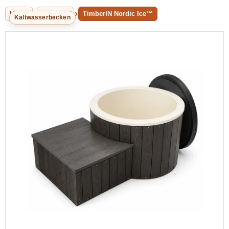
Home
Eistonne
TimberIN Nordic Ice™
Kaltwasserbecken