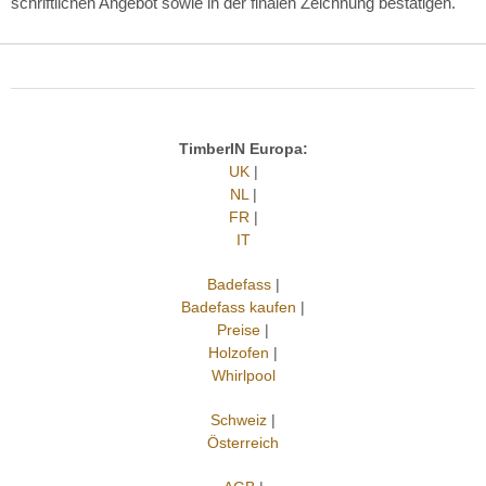
schriftlichen Angebot sowie in der finalen Zeichnung bestätigen.
TimberIN Europa:
UK
|
NL
|
FR
|
IT
Badefass
|
Badefass kaufen
|
Preise
|
Holzofen
|
Whirlpool
Schweiz
|
Österreich