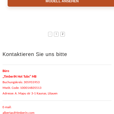
MODELL ANSEHEN
‹
1
2
Kontaktieren Sie uns bitte
Büro
„TimberIN Hot Tubs“ MB
Buchungskreis: 305955953
MwSt. Code: 100014605513
Adresse: A. Mapu str 3-1 Kaunas, Litauen
E-mail:
albertas@timberin.com