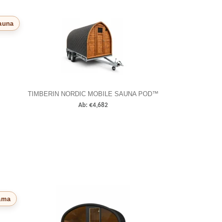
auna
TIMBERIN NORDIC MOBILE SAUNA POD™
Ab:
€
4,682
ama